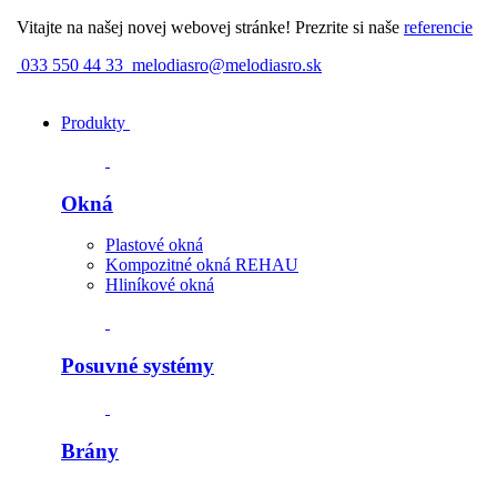
Vitajte na našej novej webovej stránke! Prezrite si naše
referencie
033 550 44 33
melodiasro@melodiasro.sk
Produkty
Okná
Plastové okná
Kompozitné okná REHAU
Hliníkové okná
Posuvné systémy
Brány