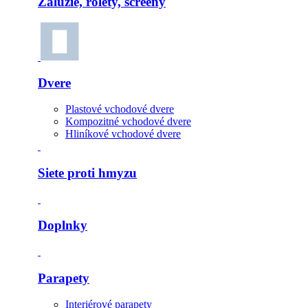
Žalúzie, rolety, screeny
Dvere
Plastové vchodové dvere
Kompozitné vchodové dvere
Hliníkové vchodové dvere
Siete proti hmyzu
Doplnky
Parapety
Interiérové parapety