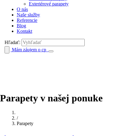
Exteriérové parapety
O nás
Naše služby
Referencie
Blog
Kontakt
Hľadať:
Mám záujem o cp
Parapety v našej ponuke
/
Parapety